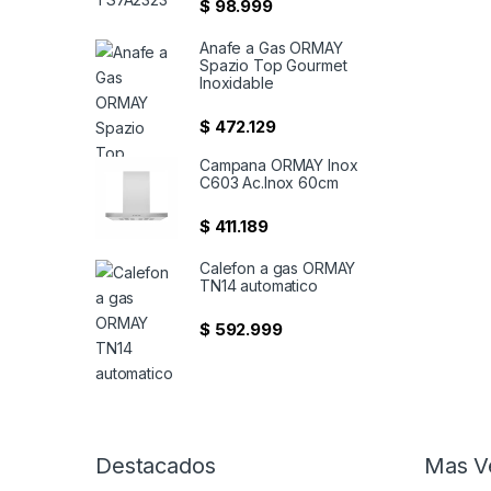
$
98.999
Anafe a Gas ORMAY
Spazio Top Gourmet
Inoxidable
$
472.129
Campana ORMAY Inox
C603 Ac.Inox 60cm
$
411.189
Calefon a gas ORMAY
TN14 automatico
$
592.999
Destacados
Mas V