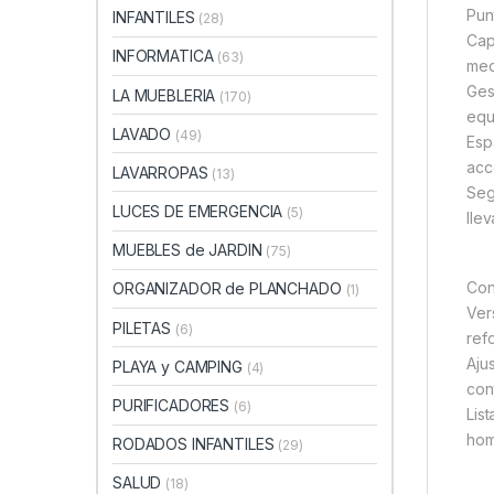
Pun
INFANTILES
(28)
Cap
INFORMATICA
(63)
med
Ges
LA MUEBLERIA
(170)
equ
LAVADO
(49)
Esp
acc
LAVARROPAS
(13)
Seg
LUCES DE EMERGENCIA
(5)
llev
MUEBLES de JARDIN
(75)
Con
ORGANIZADOR de PLANCHADO
(1)
Ver
PILETAS
(6)
ref
Aju
PLAYA y CAMPING
(4)
con
PURIFICADORES
(6)
Lis
hom
RODADOS INFANTILES
(29)
SALUD
(18)