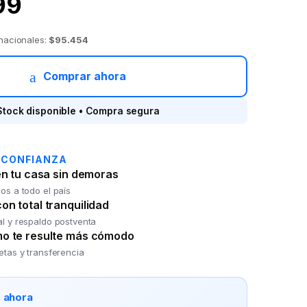
99
 nacionales:
$95.454
Comprar ahora
Stock disponible • Compra segura
 CONFIANZA
en tu casa sin demoras
os a todo el país
n total tranquilidad
al y respaldo postventa
o te resulte más cómodo
jetas y transferencia
o ahora