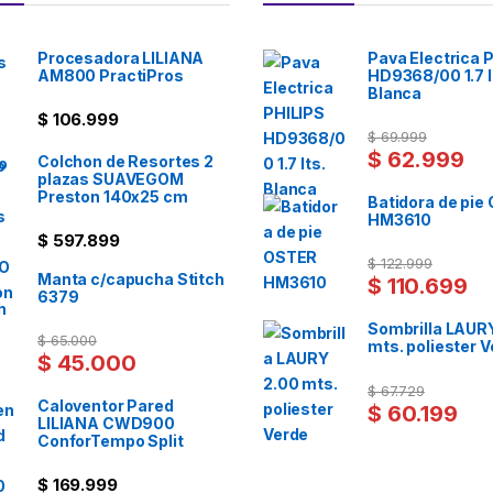
Procesadora LILIANA
Pava Electrica 
AM800 PractiPros
HD9368/00 1.7 l
Blanca
$
106.999
$
69.999
$
62.999
Colchon de Resortes 2
plazas SUAVEGOM
Preston 140x25 cm
Batidora de pie
HM3610
$
597.899
$
122.999
Manta c/capucha Stitch
$
110.699
6379
Sombrilla LAUR
$
65.000
mts. poliester 
$
45.000
$
67.729
Caloventor Pared
$
60.199
LILIANA CWD900
ConforTempo Split
$
169.999