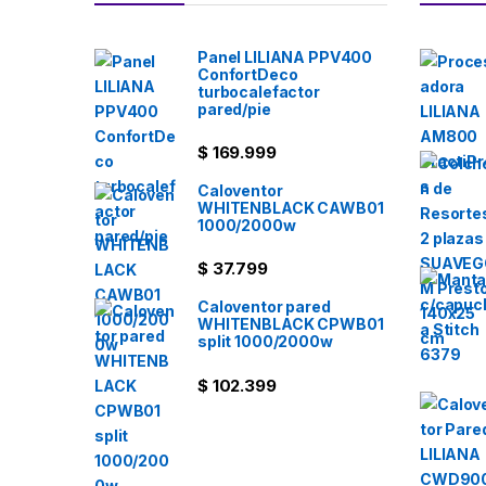
Panel LILIANA PPV400
ConfortDeco
turbocalefactor
pared/pie
$
169.999
Caloventor
WHITENBLACK CAWB01
1000/2000w
$
37.799
Caloventor pared
WHITENBLACK CPWB01
split 1000/2000w
$
102.399