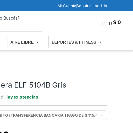
Mi Cuenta
Seguir mi pedido
Search for:
$
0
0
AIRE LIBRE
DEPORTES & FITNESS
jera ELF 5104B Gris
dad
Hay existencias