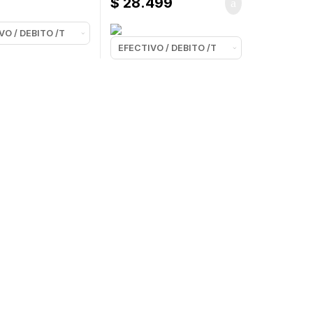
$
28.499