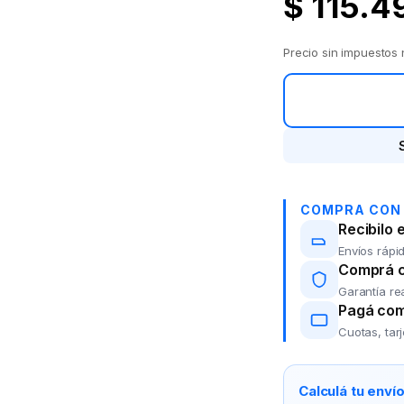
$
115.4
Precio sin impuestos
COMPRA CON
Recibilo 
Envíos rápid
Comprá co
Garantía re
Pagá com
Cuotas, tar
Calculá tu enví