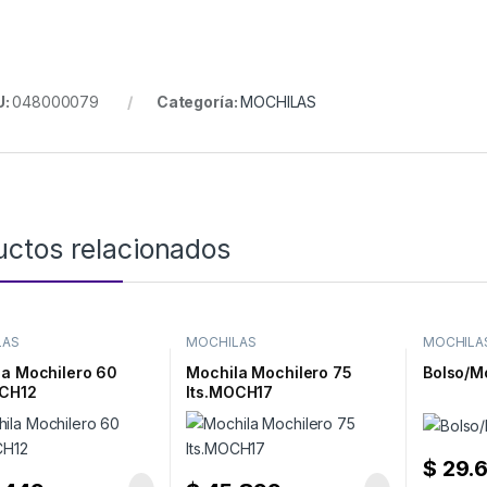
U:
048000079
Categoría:
MOCHILAS
uctos relacionados
LAS
MOCHILAS
MOCHILA
la Mochilero 60
Mochila Mochilero 75
Bolso/M
OCH12
lts.MOCH17
$
29.