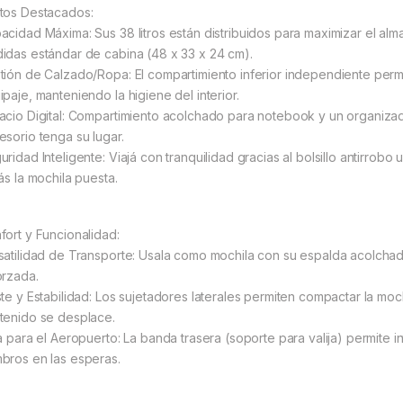
tos Destacados:
acidad Máxima: Sus 38 litros están distribuidos para maximizar el al
idas estándar de cabina (48 x 33 x 24 cm).
tión de Calzado/Ropa: El compartimiento inferior independiente perm
ipaje, manteniendo la higiene del interior.
acio Digital: Compartimiento acolchado para notebook y un organizad
esorio tenga su lugar.
uridad Inteligente: Viajá con tranquilidad gracias al bolsillo antirrobo
ás la mochila puesta.
fort y Funcionalidad:
satilidad de Transporte: Usala como mochila con su espalda acolchada 
orzada.
ste y Estabilidad: Los sujetadores laterales permiten compactar la moc
tenido se desplace.
ta para el Aeropuerto: La banda trasera (soporte para valija) permite i
bros en las esperas.