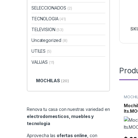
SELECCIONADOS
(2)
TECNOLOGIA
(41)
SK
TELEVISION
(53)
Uncategorized
(8)
UTILES
(5)
VALIJAS
(11)
Prod
MOCHILAS
(20)
MOCHI
Mochi
Renova tu casa con nuestras variedad en
lts.M
electrodomesticos, muebles y
tecnologia
Aprovecha las
ofertas online
, con