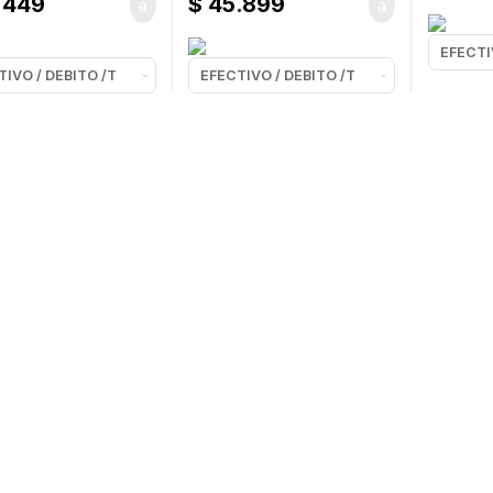
.449
$
45.899