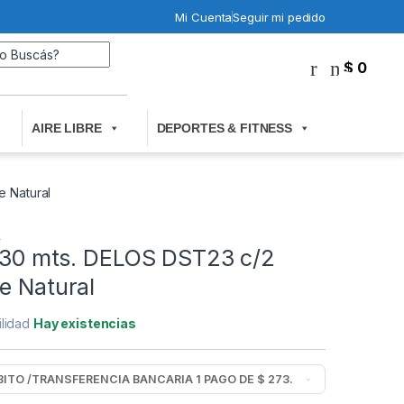
Mi Cuenta
Seguir mi pedido
Search for:
$
0
0
AIRE LIBRE
DEPORTES & FITNESS
e Natural
A
 1.30 mts. DELOS DST23 c/2
e Natural
ilidad
Hay existencias