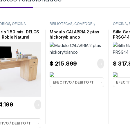
ORIOS
,
OFICINA
BIBLIOTECAS
,
COMEDOR y
OFICINA
,
LIVING
,
OFICINA
,
ORGANIZADORES /
orio 1.50 mts. DELOS
Modulo CALABRIA 2 ptas
Silla G
MODULARES
 Roble Natural
hickory/blanco
PRSG44 
$
215.899
$
317.
4.199