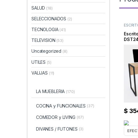
SALUD
(18)
SELECCIONADOS
(2)
ESCRIT
TECNOLOGIA
(41)
Escrit
DST24
TELEVISION
(53)
Uncategorized
(8)
UTILES
(5)
VALIJAS
(11)
LA MUEBLERIA
(170)
COCINA y FUNCIONALES
(37)
$
35
COMEDOR y LIVING
(67)
DIVANES / FUTONES
(3)