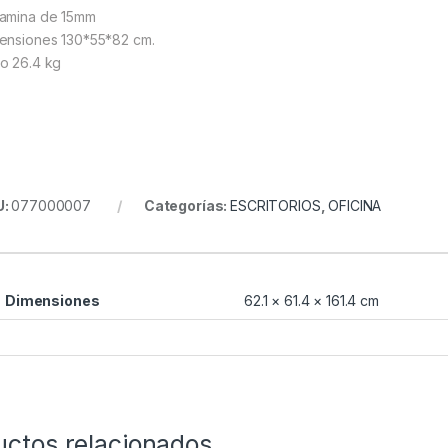
amina de 15mm
ensiones 130*55*82 cm.
o 26.4 kg
U:
077000007
Categorías:
ESCRITORIOS
,
OFICINA
Dimensiones
62.1 × 61.4 × 161.4 cm
uctos relacionados