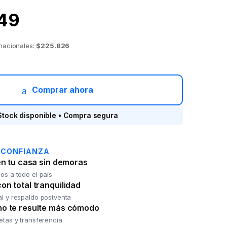
49
 nacionales:
$225.826
s. DELOS DST23 c/2 nichos Roble Natural quantity
Comprar ahora
Stock disponible • Compra segura
 CONFIANZA
en tu casa sin demoras
os a todo el país
n total tranquilidad
al y respaldo postventa
o te resulte más cómodo
jetas y transferencia