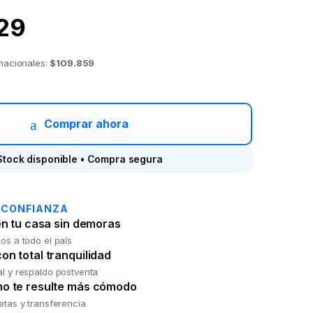
29
 nacionales:
$109.859
ios RICCHEZZE Mesina Pino Blanco quantity
Comprar ahora
Stock disponible • Compra segura
 CONFIANZA
en tu casa sin demoras
os a todo el país
n total tranquilidad
al y respaldo postventa
o te resulte más cómodo
jetas y transferencia