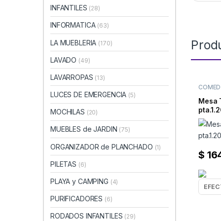
INFANTILES
(28)
INFORMATICA
(63)
Prod
LA MUEBLERIA
(170)
LAVADO
(49)
LAVARROPAS
(13)
COMEDO
LUCES DE EMERGENCIA
(5)
Mesa 
pta.1.
MOCHILAS
(20)
MUEBLES de JARDIN
(75)
ORGANIZADOR de PLANCHADO
(1)
$
16
PILETAS
(6)
PLAYA y CAMPING
(4)
PURIFICADORES
(6)
RODADOS INFANTILES
(29)