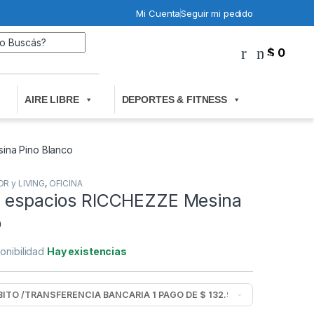
Mi Cuenta
Seguir mi pedido
Search for:
$
0
0
AIRE LIBRE
DEPORTES & FITNESS
ina Pino Blanco
 y LIVING
,
OFICINA
 5 espacios RICCHEZZE Mesina
o
onibilidad
Hay existencias