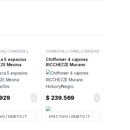
CAS
,
COMEDOR y
COMEDOR y LIVING
,
COMODAS
ICINA
/ CHIFFONIERS
,
DORMITORIOS
ca 5 espacios
Chiffonier 4 cajones
ZE Mesina
RICCHEZZE Murano
a/Gris
Hickory/Negro
.929
$
239.569