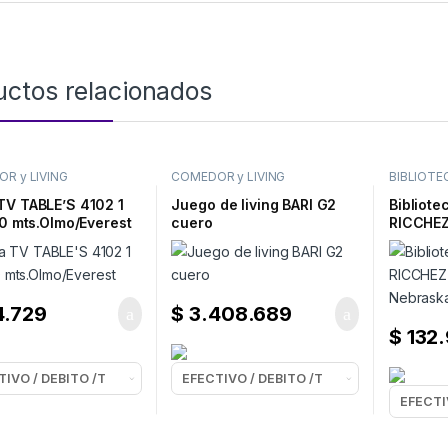
uctos relacionados
R y LIVING
COMEDOR y LIVING
BIBLIOTE
LIVING
,
OF
TV TABLE’S 4102 1
Juego de living BARI G2
Bibliote
20 mts.Olmo/Everest
cuero
RICCHEZ
Nebrask
4.729
$
3.408.689
$
132