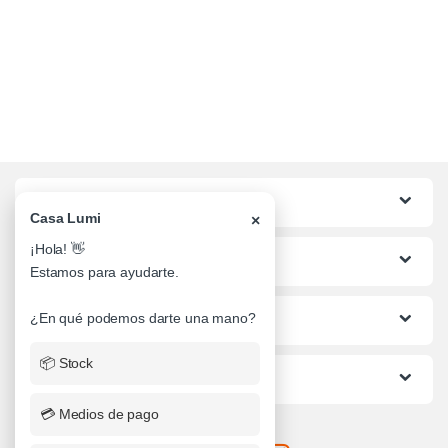
Categorias
Casa Lumi
×
¡Hola! 👋
Lo mas buscado
Estamos para ayudarte.
Informacion al Cliente
¿En qué podemos darte una mano?
📦 Stock
Ayuda
💳 Medios de pago