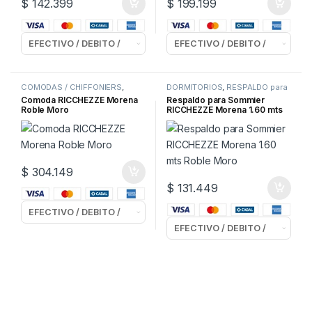
$
142.399
$
199.199
COMODAS / CHIFFONIERS
,
DORMITORIOS
,
RESPALDO para
DORMITORIOS
SOMMIERS
Comoda RICCHEZZE Morena
Respaldo para Sommier
Roble Moro
RICCHEZZE Morena 1.60 mts
Roble Moro
$
304.149
$
131.449