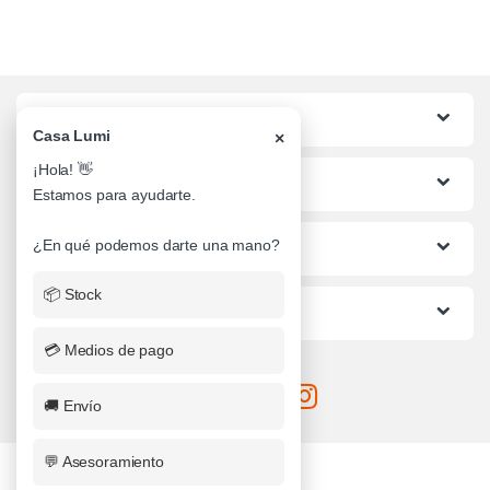
Categorias
Casa Lumi
×
¡Hola! 👋
Lo mas buscado
Estamos para ayudarte.
¿En qué podemos darte una mano?
Informacion al Cliente
📦 Stock
Ayuda
💳 Medios de pago
🚚 Envío
💬 Asesoramiento