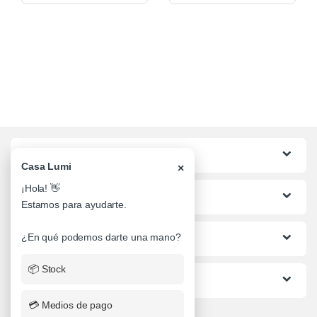
Categorias
Casa Lumi
×
¡Hola! 👋
Lo mas buscado
Estamos para ayudarte.
Informacion al Cliente
¿En qué podemos darte una mano?
📦 Stock
Ayuda
💳 Medios de pago