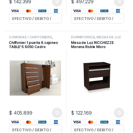
$
142.399
$
497.229
COMODAS / CHIFFONIERS
,
DORMITORIOS
,
MESAS DE LUZ
DORMITORIOS
Chiffonier 1 puerta 6 cajones
Mesa de Luz RICCHEZZE
TABLE’S 6050 Cedro
Morena Roble Moro
$
405.899
$
122.169