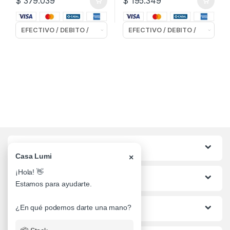
$
379.039
$
195.349
Categorias
Casa Lumi
×
¡Hola! 👋
Lo mas buscado
Estamos para ayudarte.
Informacion al Cliente
¿En qué podemos darte una mano?