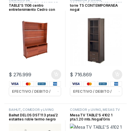
CENTROS DE
COMEDOR y LIVING
,
ENTRETENIMIENTO
,
COMEDOR y
ORGANIZADORES / MODULARES
TABLE’S 1106 centro
torre T5 CONTEMPORANEA
LIVING
entretenimiento Cedro con
nogal
Tabaco
$
276.999
$
716.869
BAIHUT
,
COMEDOR y LIVING
COMEDOR y LIVING
,
MESAS TV
Baihut DELOS DST11 3 ptas/2
Mesa TV TABLE’S 4102 1
estantes roble termo negro
pta.1.20 mts.Nogal/Gris