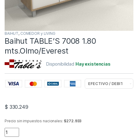
BAIHUT
,
COMEDOR y LIVING
Baihut TABLE’S 7008 1.80
mts.Olmo/Everest
Disponibilidad
Hay existencias
$
330.249
Precio sin impuestos nacionales:
$272.933
Baihut TABLE'S 7008 1.80 mts.Olmo/Everest quantity