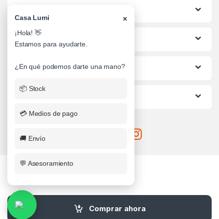
Categorias
Casa Lumi
×
¡Hola! 👋
Lo mas buscado
Estamos para ayudarte.
¿En qué podemos darte una mano?
Informacion al Cliente
📦 Stock
Ayuda
💳 Medios de pago
🚚 Envío
💬 Asesoramiento
¿Alguna Duda? Llamanos
Comprar ahora
0341-4710482