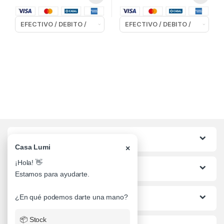
Categorias
Casa Lumi
×
¡Hola! 👋
Lo mas buscado
Estamos para ayudarte.
Informacion al Cliente
¿En qué podemos darte una mano?
📦 Stock