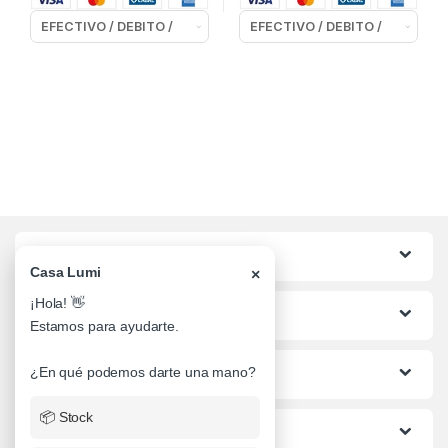
Categorias
Casa Lumi
×
¡Hola! 👋
Lo mas buscado
Estamos para ayudarte.
Informacion al Cliente
¿En qué podemos darte una mano?
📦 Stock
Ayuda