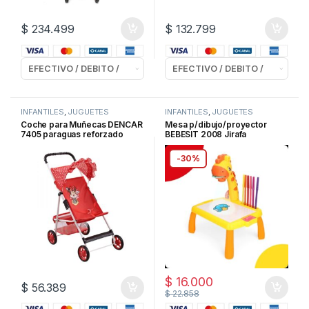
$
234.499
$
132.799
INFANTILES
,
JUGUETES
INFANTILES
,
JUGUETES
Coche para Muñecas DENCAR
Mesa p/dibujo/proyector
7405 paraguas reforzado
BEBESIT 2008 Jirafa
Amarillo/Rosa
-
30%
$
16.000
$
56.389
$
22.858