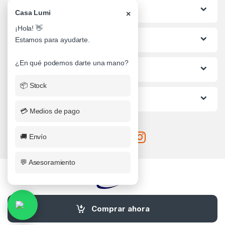
Categorias
Casa Lumi
×
¡Hola! 👋
Lo mas buscado
Estamos para ayudarte.
¿En qué podemos darte una mano?
Informacion al Cliente
📦 Stock
Ayuda
💳 Medios de pago
🚚 Envío
💬 Asesoramiento
¿Alguna Duda? Llamanos
Comprar ahora
0341-4710482