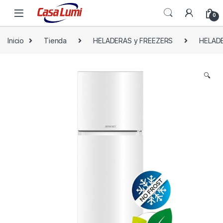
0
Inicio
Tienda
HELADERAS y FREEZERS
HELAD
🔍