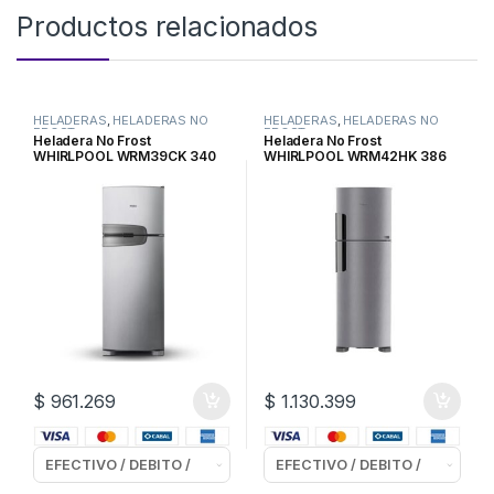
Productos relacionados
HELADERAS
,
HELADERAS NO
HELADERAS
,
HELADERAS NO
FROST
FROST
Heladera No Frost
Heladera No Frost
WHIRLPOOL WRM39CK 340
WHIRLPOOL WRM42HK 386
lts. Inoxidable
lts. Inoxidable /Inverter
$
961.269
$
1.130.399