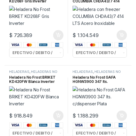
KD268F Gris Inverter
COLUMBIA CHDA43/7 414
LTS Acero Inoxidable
$
726.389
$
1.104.549
HELADERAS
,
HELADERAS NO
HELADERAS
,
HELADERAS NO
FROST
FROST
Heladera No Frost BRIKET
Heladera No Frost GAFA
KD420FW Blanca Inverter
HGNW3900 347 lts.
c/dispenser Plata
$
918.849
$
1.188.299