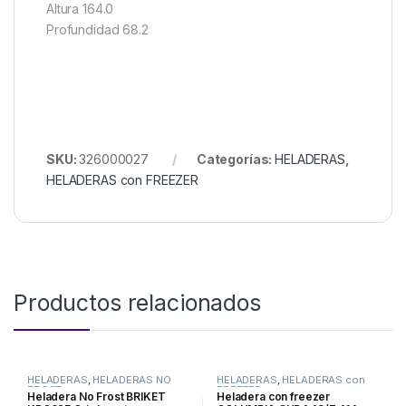
Altura 164.0
Profundidad 68.2
SKU:
326000027
Categorías:
HELADERAS
,
HELADERAS con FREEZER
Productos relacionados
HELADERAS
,
HELADERAS NO
HELADERAS
,
HELADERAS con
FROST
FREEZER
Heladera No Frost BRIKET
Heladera con freezer