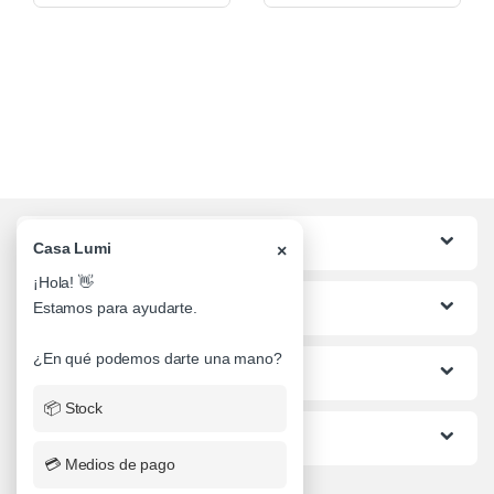
Categorias
Casa Lumi
×
¡Hola! 👋
Lo mas buscado
Estamos para ayudarte.
¿En qué podemos darte una mano?
Informacion al Cliente
📦 Stock
Ayuda
💳 Medios de pago