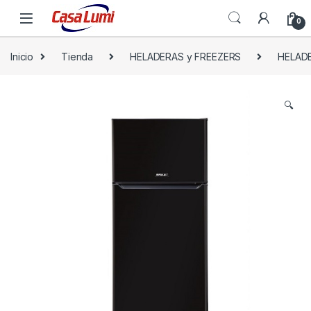
0
Inicio
Tienda
HELADERAS y FREEZERS
HELAD
🔍