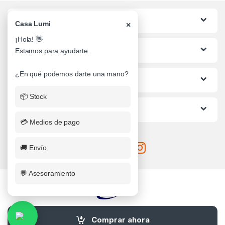
Categorias
Casa Lumi
×
¡Hola! 👋
Lo mas buscado
Estamos para ayudarte.
¿En qué podemos darte una mano?
Informacion al Cliente
📦 Stock
Ayuda
💳 Medios de pago
🚚 Envío
💬 Asesoramiento
¿Alguna Duda? Llamanos
Comprar ahora