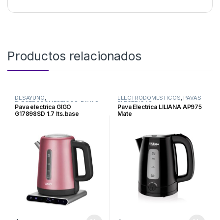
Productos relacionados
DESAYUNO
,
ELECTRODOMESTICOS
,
PAVAS
ELECTRODOMESTICOS
,
PAVAS
ELECTRICAS
Pava electrica GIGO
Pava Electrica LILIANA AP975
ELECTRICAS
G17898SD 1.7 lts.base
Mate
cuadrada colores varios