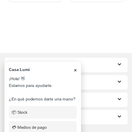
Categorias
Casa Lumi
×
¡Hola! 👋
Lo mas buscado
Estamos para ayudarte.
Informacion al Cliente
¿En qué podemos darte una mano?
📦 Stock
Ayuda
💳 Medios de pago