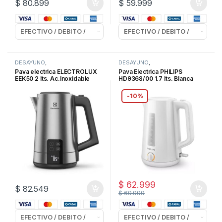
$
80.899
$
59.999
DESAYUNO
,
DESAYUNO
,
ELECTRODOMESTICOS
,
PAVAS
ELECTRODOMESTICOS
,
PAVAS
Pava electrica ELECTROLUX
Pava Electrica PHILIPS
ELECTRICAS
ELECTRICAS
EEK50 2 lts. Ac.Inoxidable
HD9368/00 1.7 lts. Blanca
-
10%
$
62.999
$
82.549
$
69.999