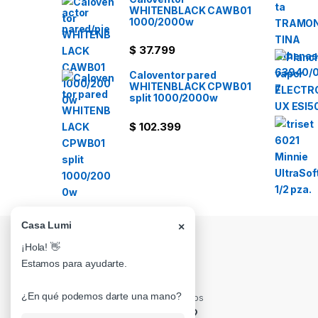
WHITENBLACK CAWB01
1000/2000w
$
37.799
Caloventor pared
WHITENBLACK CPWB01
split 1000/2000w
$
102.399
Casa Lumi
×
¡Hola! 👋
Estamos para ayudarte.
¿En qué podemos darte una mano?
¿Alguna Duda? Llamanos
0341-4710482