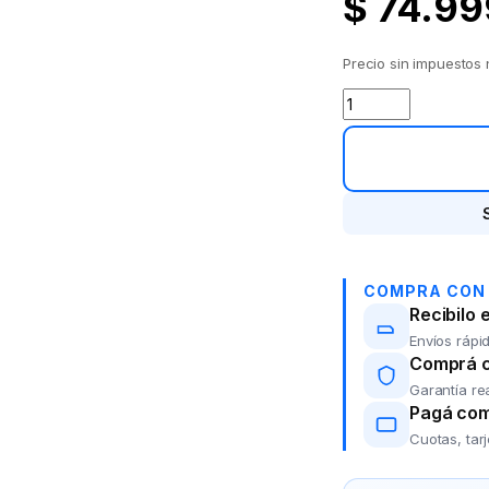
$
74.99
Precio sin impuestos
Espumador de lec
COMPRA CON
Recibilo 
Envíos rápid
Comprá co
Garantía re
Pagá com
Cuotas, tar