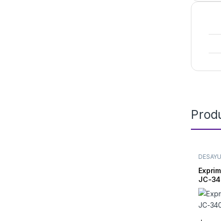
Prod
DESAY
Exprim
JC-3