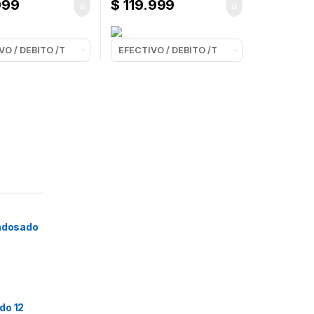
999
$
119.999
ondosado
do 12