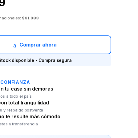
9
 nacionales:
$61.983
he ATMA ELAT21W quantity
Comprar ahora
Stock disponible • Compra segura
 CONFIANZA
en tu casa sin demoras
os a todo el país
n total tranquilidad
al y respaldo postventa
o te resulte más cómodo
jetas y transferencia