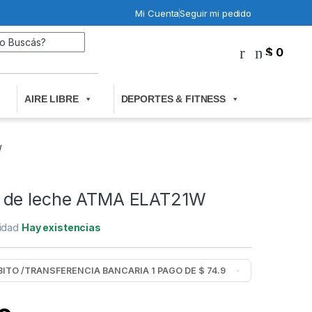
Mi Cuenta
Seguir mi pedido
Search for:
$
0
0
AIRE LIBRE
DEPORTES & FITNESS
W
 de leche ATMA ELAT21W
lidad
Hay existencias