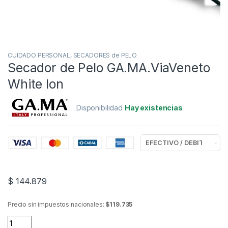
CUIDADO PERSONAL
,
SECADORES de PELO
Secador de Pelo GA.MA.ViaVeneto
White Ion
Disponibilidad
Hay existencias
$
144.879
Precio sin impuestos nacionales:
$119.735
Secador de Pelo GA.MA.ViaVeneto White Ion quantity