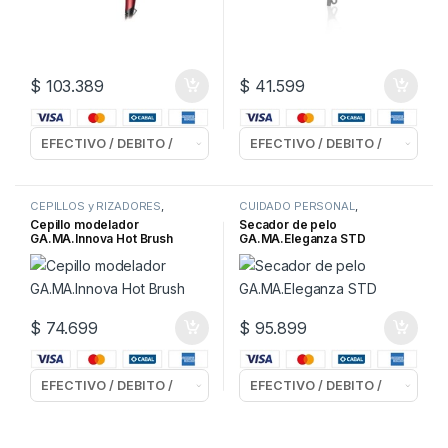
$
103.389
$
41.599
CEPILLOS y RIZADORES
,
CUIDADO PERSONAL
,
CUIDADO PERSONAL
SECADORES de PELO
Cepillo modelador
Secador de pelo
GA.MA.Innova Hot Brush
GA.MA.Eleganza STD
$
74.699
$
95.899