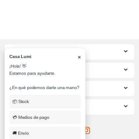
Categorias
Casa Lumi
×
¡Hola! 👋
Lo mas buscado
Estamos para ayudarte.
¿En qué podemos darte una mano?
Informacion al Cliente
📦 Stock
Ayuda
💳 Medios de pago
🚚 Envío