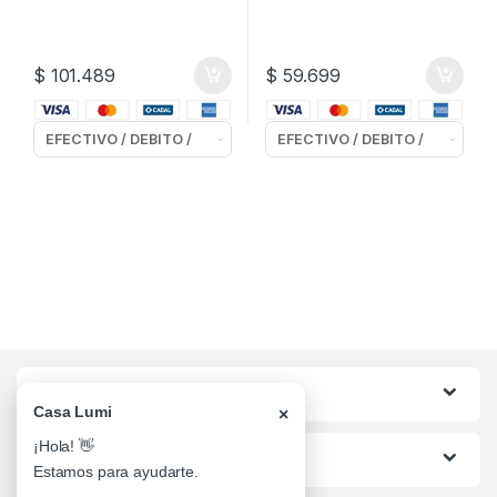
$
101.489
$
59.699
Categorias
Casa Lumi
×
¡Hola! 👋
Lo mas buscado
Estamos para ayudarte.