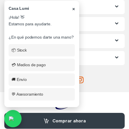
Categorias
Casa Lumi
×
¡Hola! 👋
Lo mas buscado
Estamos para ayudarte.
¿En qué podemos darte una mano?
Informacion al Cliente
📦 Stock
Ayuda
💳 Medios de pago
🚚 Envío
💬 Asesoramiento
¿Alguna Duda? Llamanos
Comprar ahora
0341-4710482