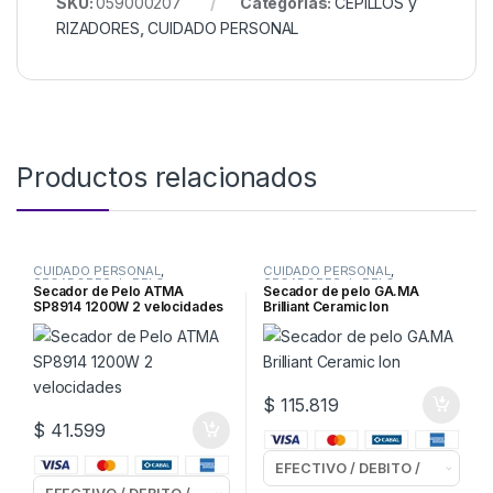
SKU:
059000207
Categorías:
CEPILLOS y
RIZADORES
,
CUIDADO PERSONAL
Productos relacionados
CUIDADO PERSONAL
,
CUIDADO PERSONAL
,
SECADORES de PELO
SECADORES de PELO
Secador de Pelo ATMA
Secador de pelo GA.MA
SP8914 1200W 2 velocidades
Brilliant Ceramic Ion
$
115.819
$
41.599