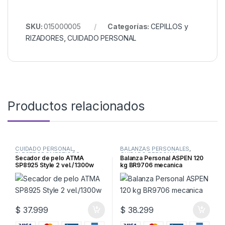
SKU:
015000005
Categorías:
CEPILLOS y
RIZADORES
,
CUIDADO PERSONAL
Productos relacionados
CUIDADO PERSONAL
,
BALANZAS PERSONALES
,
ELECTRODOMESTICOS
,
CUIDADO PERSONAL
Secador de pelo ATMA
Balanza Personal ASPEN 120
SECADORES de PELO
SP8925 Style 2 vel./1300w
kg BR9706 mecanica
$
37.999
$
38.299