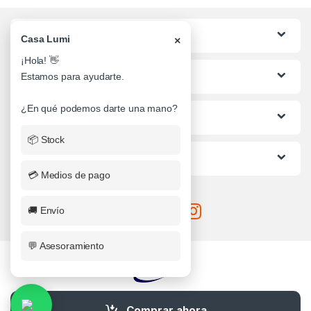
Categorias
Casa Lumi
×
¡Hola! 👋
Lo mas buscado
Estamos para ayudarte.
¿En qué podemos darte una mano?
Informacion al Cliente
📦 Stock
Ayuda
💳 Medios de pago
🚚 Envío
💬 Asesoramiento
¿Alguna Duda? Llamanos
Comprar ahora