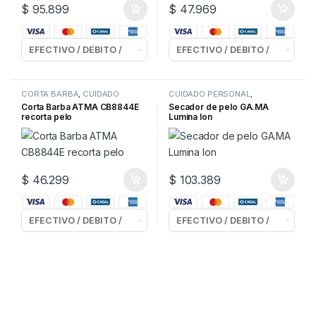
$
95.899
$
47.969
CORTA BARBA
,
CUIDADO
CUIDADO PERSONAL
,
PERSONAL
SECADORES de PELO
Corta Barba ATMA CB8844E
Secador de pelo GA.MA
recorta pelo
Lumina Ion
$
46.299
$
103.389