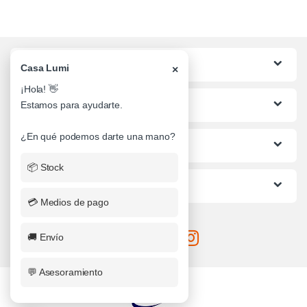
Categorias
Casa Lumi
×
¡Hola! 👋
Lo mas buscado
Estamos para ayudarte.
¿En qué podemos darte una mano?
Informacion al Cliente
📦 Stock
Ayuda
💳 Medios de pago
🚚 Envío
💬 Asesoramiento