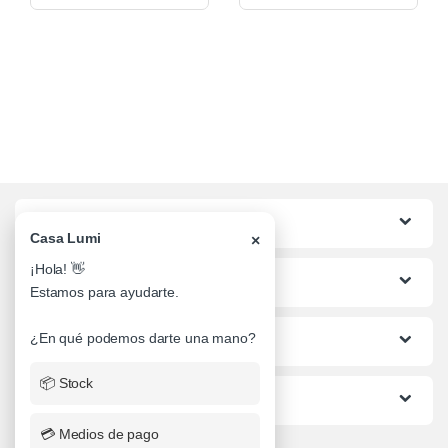
Categorias
Casa Lumi
×
¡Hola! 👋
Lo mas buscado
Estamos para ayudarte.
¿En qué podemos darte una mano?
Informacion al Cliente
📦 Stock
Ayuda
💳 Medios de pago