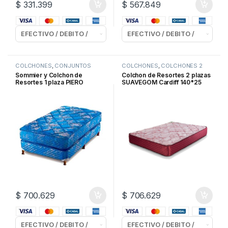
$
331.399
$
567.849
COLCHONES
,
CONJUNTOS
COLCHONES
,
COLCHONES 2
Plazas
Sommier y Colchon de
Colchon de Resortes 2 plazas
Resortes 1 plaza PIERO
SUAVEGOM Cardiff 140*25
Continental 90 cm.
cm.
$
700.629
$
706.629