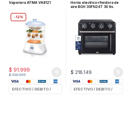
ELECTRICOS
Vaporiera ATMA VA8121
Horno electrico+freidora de
aire BGH 30FN24T 30 lts.
Negro
-
12%
$
91.999
$
218.149
$
104.999