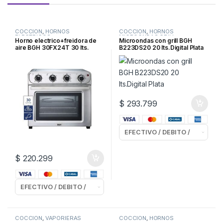
COCCION
,
HORNOS
COCCION
,
HORNOS
ELECTRICOS
MICROONDAS GRILL
,
Horno electrico+freidora de
Microondas con grill BGH
MICROONDAS
aire BGH 30FX24T 30 lts.
B223DS20 20 lts.Digital Plata
Ac.Inoxidable
$
293.799
$
220.299
COCCION
,
VAPORIERAS
COCCION
,
HORNOS