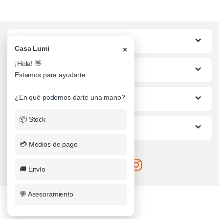
Categorias
Casa Lumi
×
¡Hola! 👋
Lo mas buscado
Estamos para ayudarte.
¿En qué podemos darte una mano?
Informacion al Cliente
📦 Stock
Ayuda
💳 Medios de pago
🚚 Envío
💬 Asesoramiento