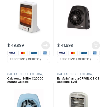
$
49.999
$
41.999
CALEFACCION ELECTRICA
,
CALEFACCION ELECTRICA
,
CALOVENTORES
INFRARROJAS
Caloventor NEBA C2000C
Estufa infrarroja CRIVEL Q3 OS
2000w Celeste
oscilante (E21)