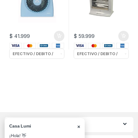
$
41.999
$
59.999
Categorias
Casa Lumi
×
¡Hola! 👋