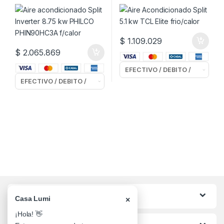
PHIN90HC3A f/calor
$
1.109.029
$
2.065.869
Categorias
Casa Lumi
×
¡Hola! 👋