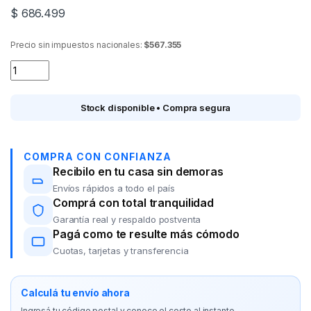
$
686.499
Precio sin impuestos nacionales:
$567.355
Aire acondicionado Split 3.2 kw NOBLEX NXS32HA3AN f/calor
Stock disponible • Compra segura
COMPRA CON CONFIANZA
Recibilo en tu casa sin demoras
Envíos rápidos a todo el país
Comprá con total tranquilidad
Garantía real y respaldo postventa
Pagá como te resulte más cómodo
Cuotas, tarjetas y transferencia
Calculá tu envío ahora
Ingresá tu código postal y conoce el costo al instante