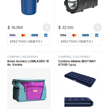
$
16.389
$
32.100
CAMPING
,
HELADERAS
CAMPING
,
COLCHONES
P/CAMPING
INFLABLES
Bolso termico LUMILAGRO 10
Colchon inflable BESTWAY
lts. Violeta
67000 1 pza.