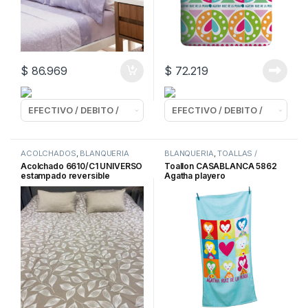
$
86.969
$
72.219
ACOLCHADOS
,
BLANQUERIA
BLANQUERIA
,
TOALLAS /
TOALLONES
Acolchado 6610/C1 UNIVERSO
Toallon CASABLANCA 5862
estampado reversible
Agatha playero