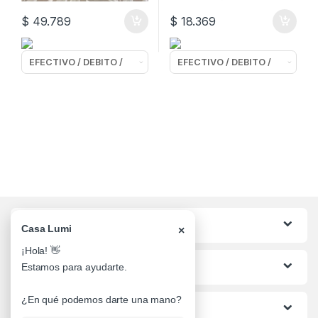
$
49.789
$
18.369
Categorias
Casa Lumi
×
¡Hola! 👋
Lo mas buscado
Estamos para ayudarte.
¿En qué podemos darte una mano?
Informacion al Cliente