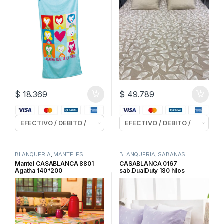
$
18.369
$
49.789
BLANQUERIA
,
MANTELES
BLANQUERIA
,
SABANAS
Mantel CASABLANCA 8801
CASABLANCA 0167
Agatha 140*200
sab.DualDuty 180 hilos
p/colch.1.60mt.