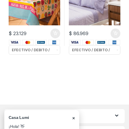
$
23.129
$
86.969
Categorias
Casa Lumi
×
¡Hola! 👋