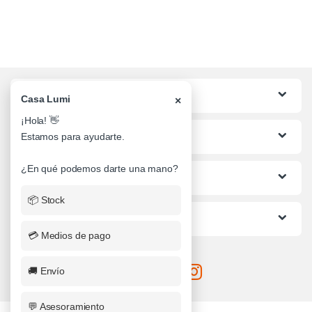
Categorias
Casa Lumi
×
¡Hola! 👋
Lo mas buscado
Estamos para ayudarte.
¿En qué podemos darte una mano?
Informacion al Cliente
📦 Stock
Ayuda
💳 Medios de pago
🚚 Envío
💬 Asesoramiento