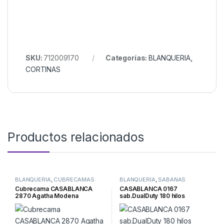
SKU:
712009170
Categorías:
BLANQUERIA
,
CORTINAS
Productos relacionados
BLANQUERIA
,
CUBRECAMAS
BLANQUERIA
,
SABANAS
Cubrecama CASABLANCA
CASABLANCA 0167
2870 Agatha Modena
sab.DualDuty 180 hilos
170*230 c/1 funda
p/colch.1.60mt.