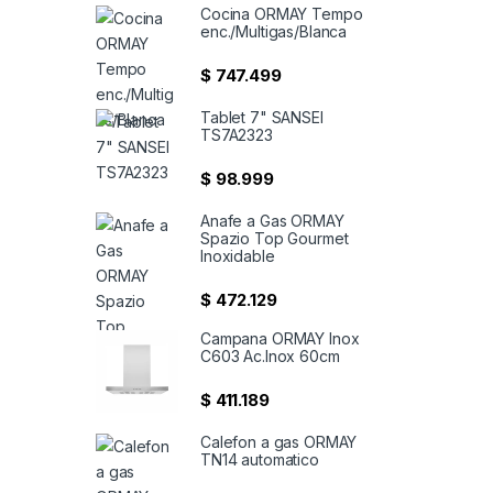
Cocina ORMAY Tempo
enc./Multigas/Blanca
$
747.499
Tablet 7" SANSEI
TS7A2323
$
98.999
Anafe a Gas ORMAY
Spazio Top Gourmet
Inoxidable
$
472.129
Campana ORMAY Inox
C603 Ac.Inox 60cm
$
411.189
Calefon a gas ORMAY
TN14 automatico