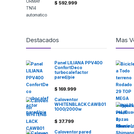
$
592.999
Destacados
Mas V
Panel LILIANA PPV400
ConfortDeco
turbocalefactor
pared/pie
$
169.999
Caloventor
WHITENBLACK CAWB01
1000/2000w
$
37.799
Caloventor pared