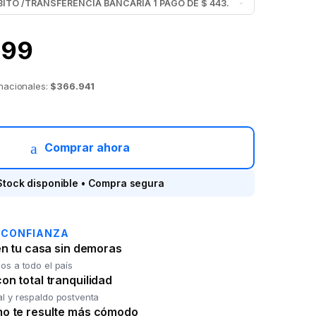
999
 nacionales:
$366.941
reno Rodado 29 TOP MEGA Regal 21 vel./Cuadro Aluminio/Shiman
Comprar ahora
Stock disponible • Compra segura
 CONFIANZA
en tu casa sin demoras
os a todo el país
n total tranquilidad
al y respaldo postventa
o te resulte más cómodo