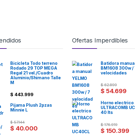
endidos
Ofertas Imperdibles
Bicicleta Todo terreno
Batidora manua
Rodado 29 TOP MEGA
BM1608 300w / 
Regal 21 vel./Cuadro
velocidades
Aluminio/Shimano Talle
M
$
62.899
$
54.699
$
443.999
Horno electrico
Pijama Plush 2pzas
ULTRACOMB U
Minnie L
40 lts
$
57.144
$
176.919
$
40.000
$
150.399