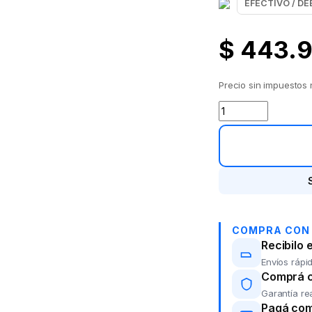
$
443.
Precio sin impuestos
Bicicleta Todo ter
COMPRA CON
Recibilo 
Envíos rápid
Comprá co
Garantía re
Pagá com