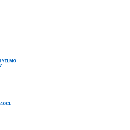
l YELMO
7
C40CL