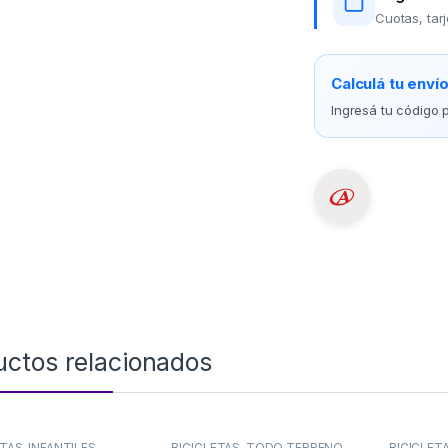
Cuotas, tar
Calculá tu enví
Ingresá tu código p
uctos relacionados
ETAS
,
INFANTILES
BICICLETAS
,
TODO TERRENO
BICICLET