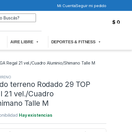
Mi Cuenta
Seguir mi pedido
Search for:
$
0
0
AIRE LIBRE
DEPORTES & FITNESS
A Regal 21 vel./Cuadro Aluminio/Shimano Talle M
RRENO
Todo terreno Rodado 29 TOP
 21 vel./Cuadro
himano Talle M
onibilidad
Hay existencias