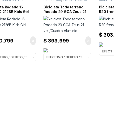
eta Rodado 16
Bicicleta Todo terreno
Bicicle
 2128B Kids Girl
Rodado 29 GCA Zeus 21
R20 fre
a
vel./Cuadro Aluminio
$
303
0.799
$
393.999