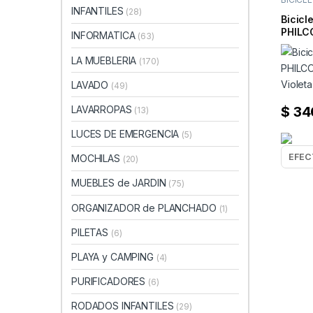
INFANTILES
(28)
Bicicl
PHILCO
INFORMATICA
(63)
Violet
LA MUEBLERIA
(170)
LAVADO
(49)
LAVARROPAS
$
34
(13)
LUCES DE EMERGENCIA
(5)
MOCHILAS
(20)
MUEBLES de JARDIN
(75)
ORGANIZADOR de PLANCHADO
(1)
PILETAS
(6)
PLAYA y CAMPING
(4)
PURIFICADORES
(6)
RODADOS INFANTILES
(29)