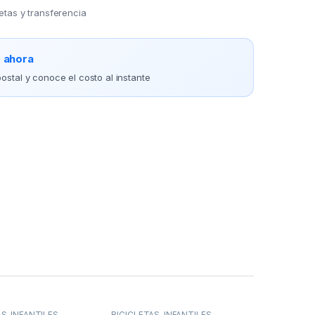
jetas y transferencia
o ahora
ostal y conoce el costo al instante
AS
,
INFANTILES
BICICLETAS
,
INFANTILES