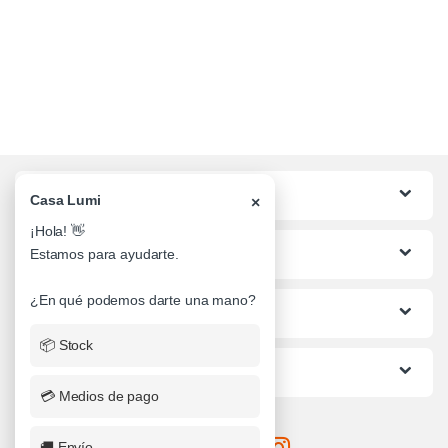
Categorias
Casa Lumi
×
¡Hola! 👋
Lo mas buscado
Estamos para ayudarte.
¿En qué podemos darte una mano?
Informacion al Cliente
📦 Stock
Ayuda
💳 Medios de pago
🚚 Envío