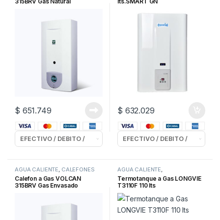
315BRV Gas Natural
lts.SMART GN
$
651.749
$
632.029
AGUA CALIENTE
,
CALEFONES
AGUA CALIENTE
,
GAS
TERMOTANQUES GAS
Calefon a Gas VOLCAN
Termotanque a Gas LONGVIE
315BRV Gas Envasado
T3110F 110 lts