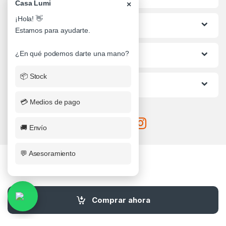
Casa Lumi
×
¡Hola! 👋
Lo mas buscado
Estamos para ayudarte.
¿En qué podemos darte una mano?
Informacion al Cliente
📦 Stock
Ayuda
💳 Medios de pago
🚚 Envío
💬 Asesoramiento
¿Alguna Duda? Llamanos
Comprar ahora
0341-4710482