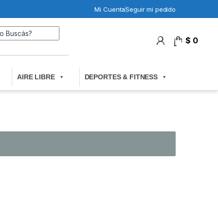
Mi Cuenta
Seguir mi pedido
Search for:
$
0
0
AIRE LIBRE
DEPORTES & FITNESS