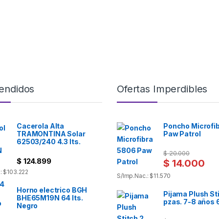
endidos
Ofertas Imperdibles
Cacerola Alta
Poncho Microfi
TRAMONTINA Solar
Paw Patrol
62503/240 4.3 lts.
$
20.000
$
124.899
$
14.000
: $103.222
S/Imp.Nac.: $11.570
Horno electrico BGH
Pijama Plush St
BHE65M19N 64 lts.
pzas. 7-8 años
Negro