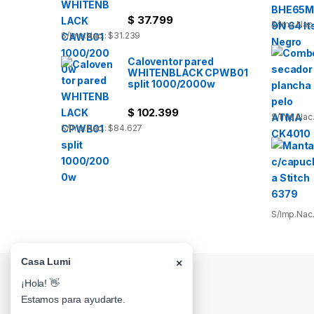
$
37.799
S/Imp.Nac.
S/Imp.Nac.: $31.239
Caloventor pared
WHITENBLACK CPWB01
split 1000/2000w
$
102.399
S/Imp.Nac
S/Imp.Nac.: $84.627
S/Imp.Nac.
Casa Lumi
×
¡Hola! 👋
Estamos para ayudarte.