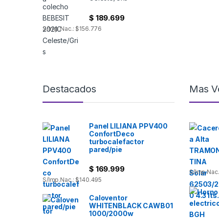
$
189.699
S/Imp.Nac.: $156.776
Destacados
Mas V
Panel LILIANA PPV400
ConfortDeco
turbocalefactor
pared/pie
$
169.999
S/Imp.Nac.
S/Imp.Nac.: $140.495
Caloventor
WHITENBLACK CAWB01
1000/2000w