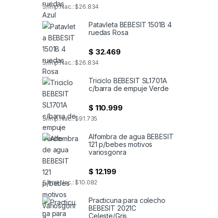
S/Imp.Nac.: $26.834
Patavleta BEBESIT 1501B 4
ruedas Rosa
$
32.469
S/Imp.Nac.: $26.834
Triciclo BEBESIT SL1701A
c/barra de empuje Verde
$
110.999
S/Imp.Nac.: $91.735
Alfombra de agua BEBESIT
121 p/bebes motivos
variosgonra
$
12.199
S/Imp.Nac.: $10.082
Practicuna para colecho
BEBESIT 2021C
Celeste/Gris