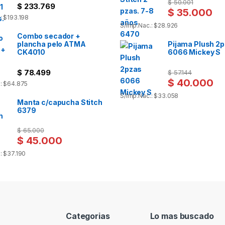
$
50.001
$
233.769
$
35.000
: $193.198
S/Imp.Nac.: $28.926
Combo secador +
plancha pelo ATMA
Pijama Plush 2
CK4010
6066 Mickey S
$
78.499
$
57.144
$
40.000
.: $64.875
S/Imp.Nac.: $33.058
Manta c/capucha Stitch
6379
$
65.000
$
45.000
: $37.190
Categorias
Lo mas buscado