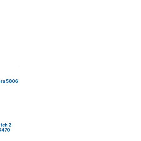
bra 5806
itch 2
 6470